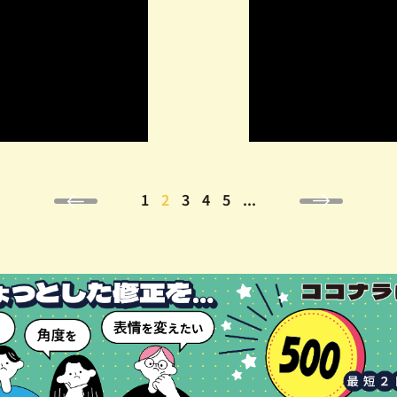
1
2
3
4
5
...