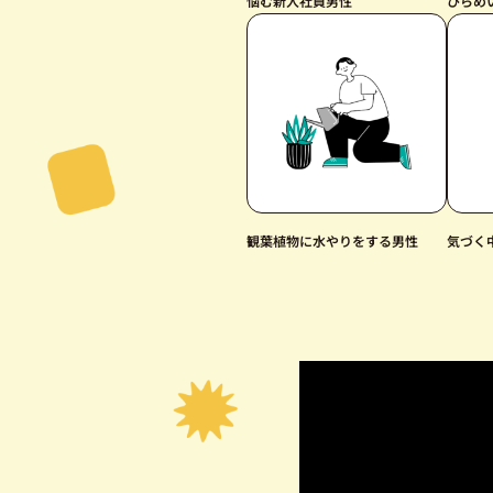
悩む新入社員男性
ひらめ
観葉植物に水やりをする男性
気づく