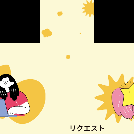
リクエスト