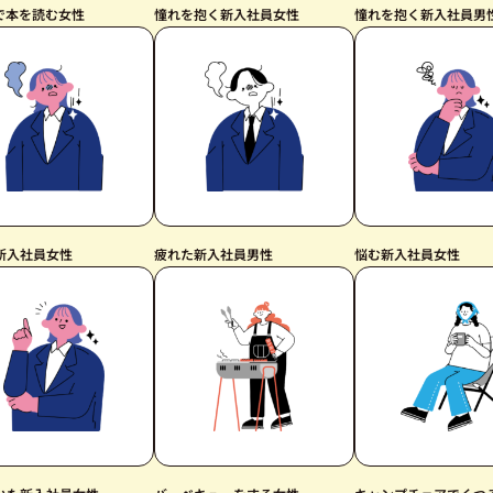
で本を読む女性
憧れを抱く新入社員女性
憧れを抱く新入社員男
新入社員女性
疲れた新入社員男性
悩む新入社員女性