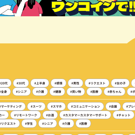
#20代
#30代
#上半身
#感情
#男性
#リクエスト
#女の子
#全身
#シニア
#介護
#健康
#買い物
#医療
#赤ちゃん
#
#マーケティング
#スーツ
#スマホ
#コミュニケーション
#会議
#プレ
カー
#リモートワーク
#お酒
#カスタマーカスタマーサポート
#チャット
#リクエスト
#学生
#シニア
#介護
#医療