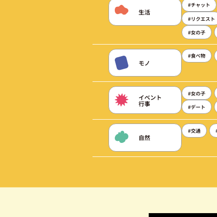
#チャット
生活
#リクエスト
#女の子
#食べ物
モノ
#女の子
イベント
行事
#デート
#交通
自然