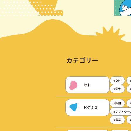
カテゴリー
#女性
ヒト
#学生
#採用
ビジネス
#ノマドワー
#営業