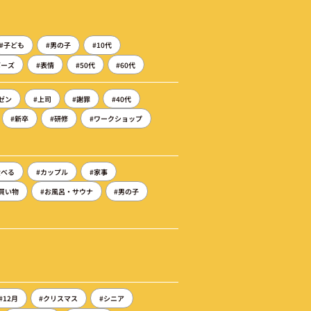
#子ども
#男の子
#10代
ポーズ
#表情
#50代
#60代
ゼン
#上司
#謝罪
#40代
#新卒
#研修
#ワークショップ
食べる
#カップル
#家事
#買い物
#お風呂・サウナ
#男の子
#12月
#クリスマス
#シニア