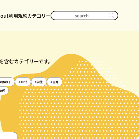
out
利用規約
カテゴリー
を含むカテゴリーです。
#男の子
#10代
#学生
#全身
60代