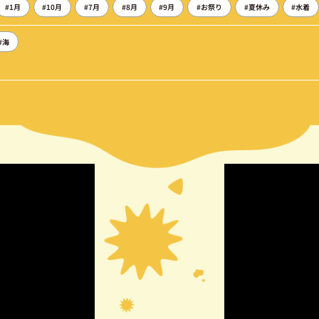
#1月
#10月
#7月
#8月
#9月
#お祭り
#夏休み
#水着
#海