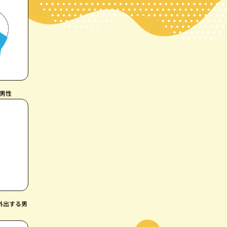
る男性
外出する男