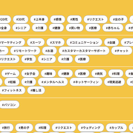
#20代
#30代
#上半身
#感情
#男性
#リクエスト
#女の子
#全身
#シニア
#介護
#健康
#買い物
#医療
#赤ちゃん
#
#マーケティング
#スーツ
#スマホ
#コミュニケーション
#会議
#プレ
カー
#リモートワーク
#お酒
#カスタマーカスタマーサポート
#チャット
#リクエスト
#学生
#シニア
#介護
#医療
#ゲーム
#女子会
#趣味
#健康
#医療
#病気
#料理
#
#妊娠
#介護
#メンタルヘルス
#ネットサーフィン
#現実逃避
#フィットネス
#推し活
#パソコン
#旅行
#男の子
#料理
#リクエスト
#ウェディング
#カップル