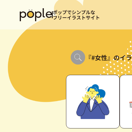
ポップでシンプルな
フリーイラストサイト
『
#女性
』のイ