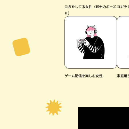
ヨガをしてる女性（戦士のポーズ
ヨガを
Ⅱ）
ゲーム配信を楽しむ女性
家庭用