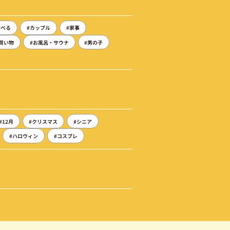
食べる
#カップル
#家事
#買い物
#お風呂・サウナ
#男の子
#12月
#クリスマス
#シニア
#ハロウィン
#コスプレ