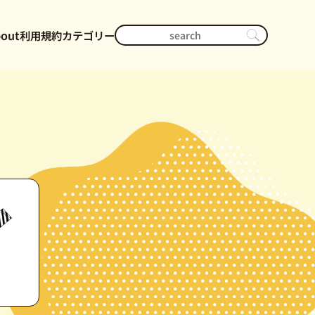
out
利用規約
カテゴリー