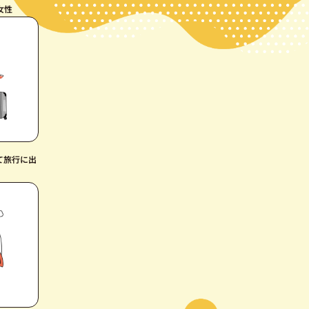
女性
て旅行に出