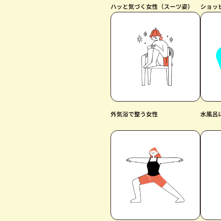
ハッと気づく女性（スーツ姿）
ショッ
外気浴で整う女性
水風呂