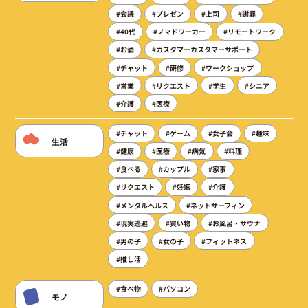
#会議
#プレゼン
#上司
#謝罪
#40代
#ノマドワーカー
#リモートワーク
#お酒
#カスタマーカスタマーサポート
#チャット
#研修
#ワークショップ
#営業
#リクエスト
#学生
#シニア
#介護
#医療
#チャット
#ゲーム
#女子会
#趣味
生活
#健康
#医療
#病気
#料理
#食べる
#カップル
#家事
#リクエスト
#妊娠
#介護
#メンタルヘルス
#ネットサーフィン
#現実逃避
#買い物
#お風呂・サウナ
#男の子
#女の子
#フィットネス
#推し活
#食べ物
#パソコン
モノ