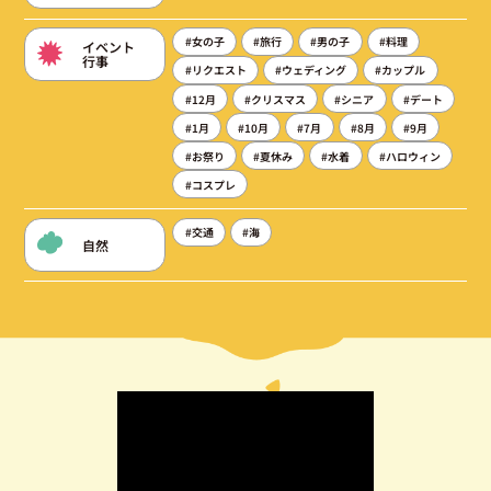
#女の子
#旅行
#男の子
#料理
イベント
行事
#リクエスト
#ウェディング
#カップル
#12月
#クリスマス
#シニア
#デート
#1月
#10月
#7月
#8月
#9月
#お祭り
#夏休み
#水着
#ハロウィン
#コスプレ
#交通
#海
自然