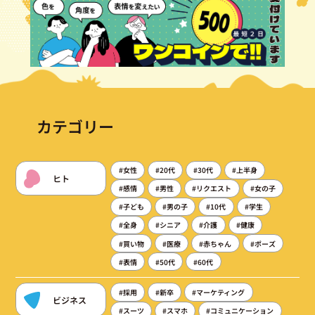
カテゴリー
#女性
#20代
#30代
#上半身
ヒト
#感情
#男性
#リクエスト
#女の子
#子ども
#男の子
#10代
#学生
#全身
#シニア
#介護
#健康
#買い物
#医療
#赤ちゃん
#ポーズ
#表情
#50代
#60代
#採用
#新卒
#マーケティング
ビジネス
#スーツ
#スマホ
#コミュニケーション