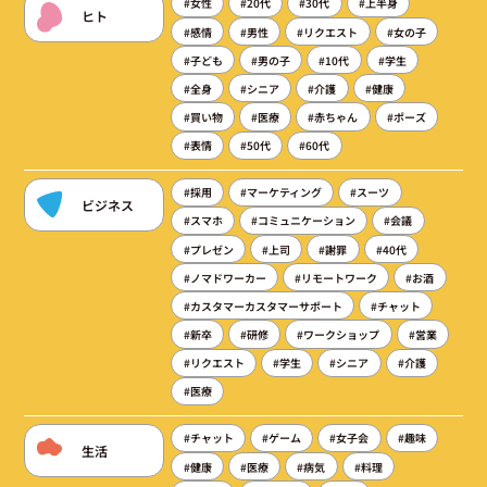
#女性
#20代
#30代
#上半身
ヒト
#感情
#男性
#リクエスト
#女の子
#子ども
#男の子
#10代
#学生
#全身
#シニア
#介護
#健康
#買い物
#医療
#赤ちゃん
#ポーズ
#表情
#50代
#60代
#採用
#マーケティング
#スーツ
ビジネス
#スマホ
#コミュニケーション
#会議
#プレゼン
#上司
#謝罪
#40代
#ノマドワーカー
#リモートワーク
#お酒
#カスタマーカスタマーサポート
#チャット
#新卒
#研修
#ワークショップ
#営業
#リクエスト
#学生
#シニア
#介護
#医療
#チャット
#ゲーム
#女子会
#趣味
生活
#健康
#医療
#病気
#料理