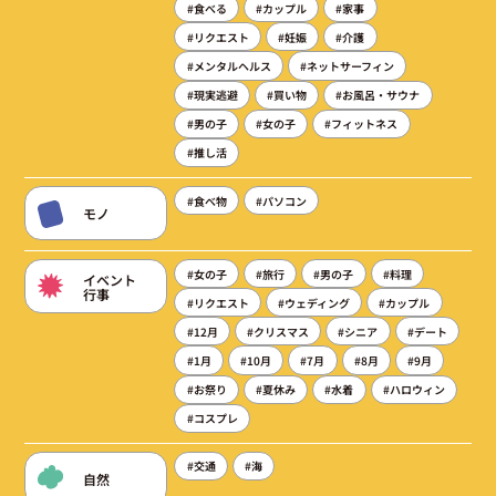
#食べる
#カップル
#家事
#リクエスト
#妊娠
#介護
#メンタルヘルス
#ネットサーフィン
#現実逃避
#買い物
#お風呂・サウナ
#男の子
#女の子
#フィットネス
#推し活
#食べ物
#パソコン
モノ
#女の子
#旅行
#男の子
#料理
イベント
行事
#リクエスト
#ウェディング
#カップル
#12月
#クリスマス
#シニア
#デート
#1月
#10月
#7月
#8月
#9月
#お祭り
#夏休み
#水着
#ハロウィン
#コスプレ
#交通
#海
自然