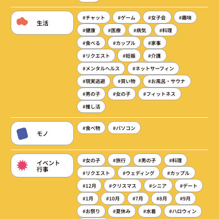
#チャット
#ゲーム
#女子会
#趣味
生活
#健康
#医療
#病気
#料理
#食べる
#カップル
#家事
#リクエスト
#妊娠
#介護
#メンタルヘルス
#ネットサーフィン
#現実逃避
#買い物
#お風呂・サウナ
#男の子
#女の子
#フィットネス
#推し活
#食べ物
#パソコン
モノ
#女の子
#旅行
#男の子
#料理
イベント
行事
#リクエスト
#ウェディング
#カップル
#12月
#クリスマス
#シニア
#デート
#1月
#10月
#7月
#8月
#9月
#お祭り
#夏休み
#水着
#ハロウィン