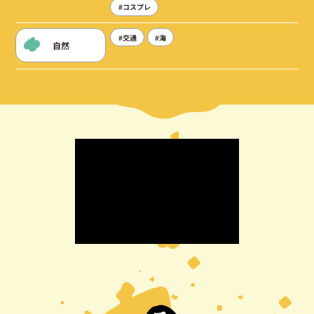
#コスプレ
#交通
#海
自然