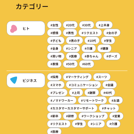
カテゴリー
#女性
#20代
#30代
#上半身
ヒト
#感情
#男性
#リクエスト
#女の子
#子ども
#男の子
#10代
#学生
#全身
#シニア
#介護
#健康
#買い物
#医療
#赤ちゃん
#ポーズ
#表情
#50代
#60代
#採用
#マーケティング
#スーツ
ビジネス
#スマホ
#コミュニケーション
#会議
#プレゼン
#上司
#謝罪
#40代
#ノマドワーカー
#リモートワーク
#お酒
#カスタマーカスタマーサポート
#チャット
#新卒
#研修
#ワークショップ
#営業
#リクエスト
#学生
#シニア
#介護
#医療