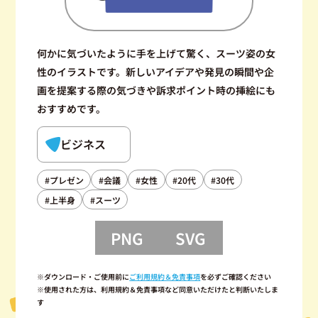
何かに気づいたように手を上げて驚く、スーツ姿の女
性のイラストです。新しいアイデアや発見の瞬間や企
画を提案する際の気づきや訴求ポイント時の挿絵にも
おすすめです。
ビジネス
#プレゼン
#会議
#女性
#20代
#30代
#上半身
#スーツ
PNG
SVG
※ダウンロード・ご使用前に
ご利用規約＆免責事項
を必ずご確認ください
※使用された方は、利用規約＆免責事項など同意いただけたと判断いたしま
す