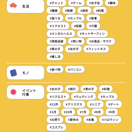
#チャット
#ゲーム
#女子会
#趣味
生活
#健康
#医療
#病気
#料理
#食べる
#カップル
#家事
#リクエスト
#妊娠
#介護
#メンタルヘルス
#ネットサーフィン
#現実逃避
#買い物
#お風呂・サウナ
#男の子
#女の子
#フィットネス
#推し活
#食べ物
#パソコン
モノ
#女の子
#旅行
#男の子
#料理
イベント
行事
#リクエスト
#ウェディング
#カップル
#12月
#クリスマス
#シニア
#デート
#1月
#10月
#7月
#8月
#9月
#お祭り
#夏休み
#水着
#ハロウィン
#コスプレ