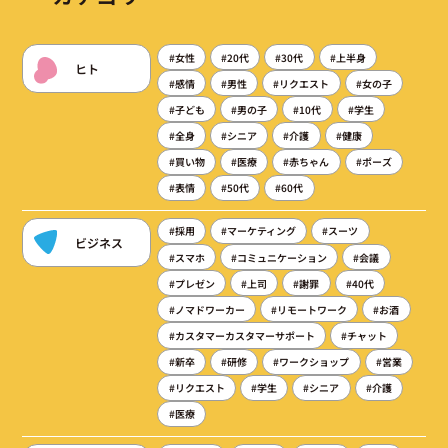
#女性
#20代
#30代
#上半身
ヒト
#感情
#男性
#リクエスト
#女の子
#子ども
#男の子
#10代
#学生
#全身
#シニア
#介護
#健康
#買い物
#医療
#赤ちゃん
#ポーズ
#表情
#50代
#60代
#採用
#マーケティング
#スーツ
ビジネス
#スマホ
#コミュニケーション
#会議
#プレゼン
#上司
#謝罪
#40代
#ノマドワーカー
#リモートワーク
#お酒
#カスタマーカスタマーサポート
#チャット
#新卒
#研修
#ワークショップ
#営業
#リクエスト
#学生
#シニア
#介護
#医療