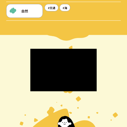
#交通
#海
自然